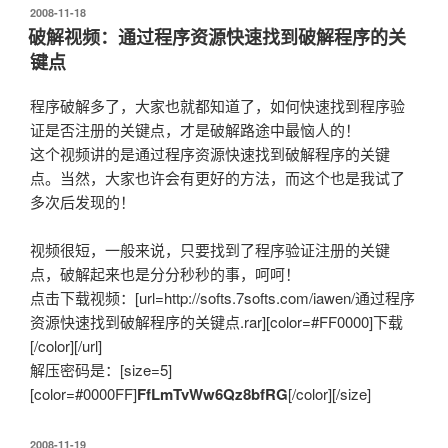
发
2008-11-18
布
破解视频：通过程序资源快速找到破解程序的关
于
键点
程序破解多了，大家也就都知道了，如何快速找到程序验
证是否注册的关键点，才是破解路途中最恼人的！
这个视频讲的是通过程序资源快速找到破解程序的关键
点。当然，大家也许会有更好的方法，而这个也是我试了
多次后发现的！
视频很短，一般来说，只要找到了程序验证注册的关键
点，破解起来也是分分秒秒的事，呵呵！
点击下载视频：[url=http://softs.7softs.com/iawen/通过程序
资源快速找到破解程序的关键点.rar][color=#FF0000]下载
[/color][/url]
解压密码是：[size=5]
[color=#0000FF]
FfLmTvWw6Qz8bfRG
[/color][/size]
发
2008-11-19