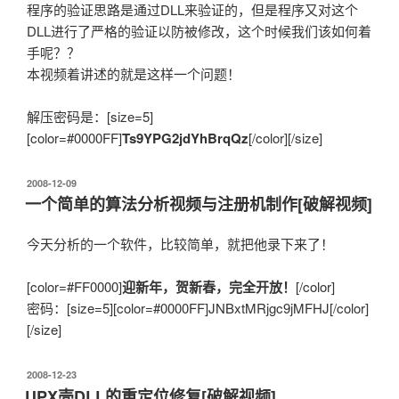
程序的验证思路是通过DLL来验证的，但是程序又对这个
DLL进行了严格的验证以防被修改，这个时候我们该如何着
手呢？？
本视频着讲述的就是这样一个问题！
解压密码是：[size=5]
[color=#0000FF]
Ts9YPG2jdYhBrqQz
[/color][/size]
发
2008-12-09
布
一个简单的算法分析视频与注册机制作[破解视频]
于
今天分析的一个软件，比较简单，就把他录下来了！
[color=#FF0000]
迎新年，贺新春，完全开放！
[/color]
密码：[size=5][color=#0000FF]JNBxtMRjgc9jMFHJ[/color]
[/size]
发
2008-12-23
布
UPX壳DLL的重定位修复[破解视频]