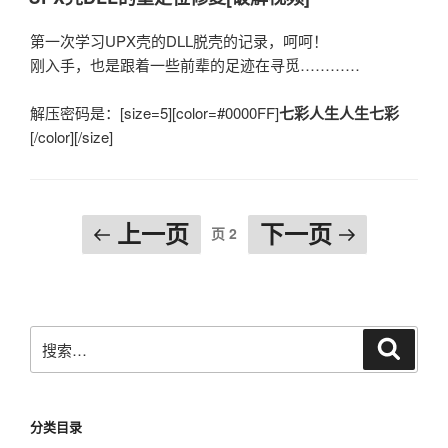
于
第一次学习UPX壳的DLL脱壳的记录，呵呵！
刚入手，也是跟着一些前辈的足迹在寻觅…………
解压密码是：[size=5][color=#0000FF]
七彩人生人生七彩
[/color][/size]
文
上一页
下一页
页
2
章
导
航
搜
搜
索
索：
分类目录