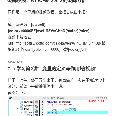
破解视频：WinCHM 3.413的破解分析
于
同样是一个早期的视频教程，也把它放出来吧：
解压密码为：
[size=5]
[color=#0000FF]syeLR5VsCbbD[/color][/size]
视频下载地址：
[url=http://softs.7softs.com/csc/iawen/WinCHM 3.413的破
解视频(修).rar][color=#FF0000]下载[/color][/url]
发
2008-11-23
布
C++学习第2讲：变量的定义与作用域[视频]
于
忙了一上午，终于弄出来了，有点痛苦，实在不知道说什
么好，希望下午能够继续出一讲。
截图如下：