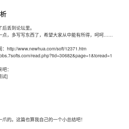
析
了后丢到论坛里。
一点，多写写东西了，希望大家从中能有所得，呵呵……
ww.newhua.com/soft/12371.htm
ts.com/read.php?tid=30682&page=1&toread=1
来吧：
调试]
一爪的。这篇也算我自己的一个小总结吧！