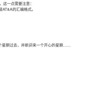
的，这一点需要注意：
的是AT&A的汇编格式。
个星期过去，并能迎来一个开心的星期……
糊糊的在9：10起了床。本想多睡一会儿，可是却怎么也睡不
，起来就起来呗，也不洗脸刷牙了，先打开电脑连上网再
不会破坏到电脑的事，然后打群在水聊，直聊到11点多才开
悠的过去了……。下午1点左右，去了趟金荗电脑城（天河有
麦和3张8G的DVD光盘，顺便帮同事买了个耳麦。问了几
多RMB，现在一个4G的也才这个价位，最大容量的U盘也有
但也无可奈何！！！