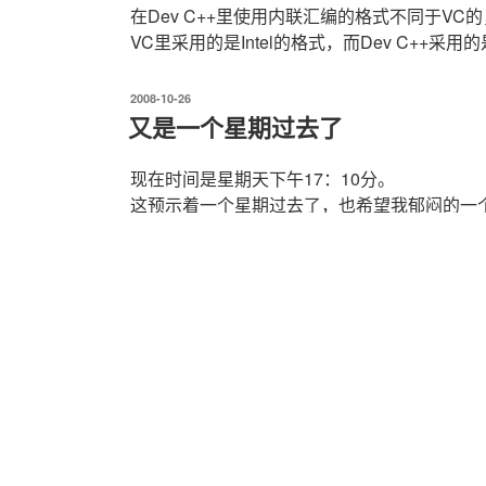
在Dev C++里使用内联汇编的格式不同于VC
VC里采用的是Intel的格式，而Dev C++采用
发
2008-10-26
布
又是一个星期过去了
于
现在时间是星期天下午17：10分。
这预示着一个星期过去了，也希望我郁闷的一
上午收到老婆的短信时是8：45分，然后迷迷
着，心里又在东一下西一下的，超郁闷！呵呵
说！
电脑里的资料太多了，丢不起，只能做些自认
始洗脸刷牙做饭吃。就这样，半天的时间也忽
些远了，也没什么必须去的理由）给自己买了个
下，才发觉上半年买的一个2G的盘花了我80
16G之多，也才200RMB左右！！超郁闷，