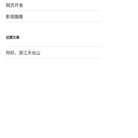
网页开发
影视摄像
近期文章
你好，浙江天台山
回忆
DESTOON7.0 session_memcahe中的一处Bug
MySQL常用字符串函数
js中字符串的方法(备忘）
近期评论
屌炸天
发表在《
深入研究memcache（新增思维