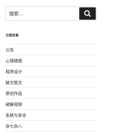
容
搜
搜
索：
索
分类目录
公告
心情随感
程序设计
破文脱文
原创作品
破解视频
系统与安全
杂七杂八