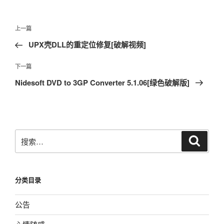
文
上
上一篇
章
一
UPX壳DLL的重定位修复[破解视频]
导
篇
航
文
下
下一篇
章
一
Nidesoft DVD to 3GP Converter 5.1.06[绿色破解版]
篇
文
章
搜
搜
索
索：
分类目录
公告