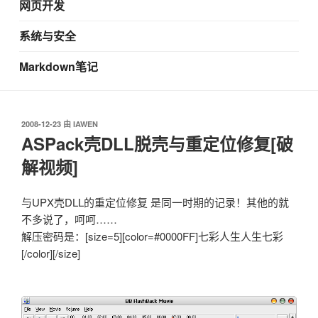
网页开发
系统与安全
Markdown笔记
发
2008-12-23
由
IAWEN
布
ASPack壳DLL脱壳与重定位修复[破
于
解视频]
与UPX壳DLL的重定位修复 是同一时期的记录！其他的就
不多说了，呵呵……
解压密码是：[size=5][color=#0000FF]七彩人生人生七彩
[/color][/size]