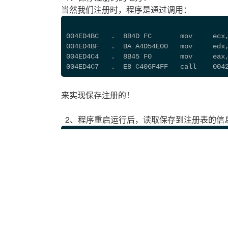
当然我们注册时，程序是通过调用：
004ED4BC   .  8B4D FC       mov   
004ED4BF   .  BA A4D54E00   mov     edx
004ED4C4   .  8B45 F0       mov     eax
004ED4C7   .  E8 C406F4FF   call    004
来实现保存注册的！
2、程序重启运行后，读取保存到注册表的信
004FBA72  |.  8B55 DC       mov     edx
004FBA75  |.  8B45 F0       mov     eax
004FBA78  |.  E8 43A0F0FF   call    004
004FBA7D  |.  75 04         jnz     sho
二、找一个打SMC补丁的地方与保存数据的地