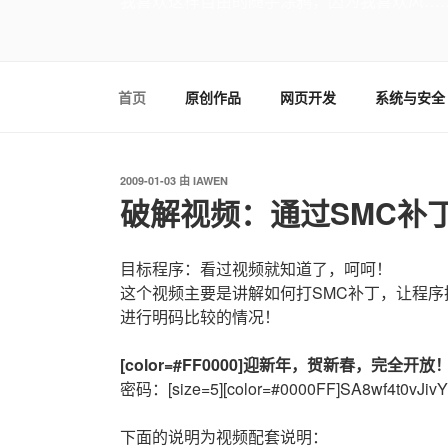
我喜欢这样自由的随手涂鸦，因为我喜欢风…
首页
原创作品
网页开发
系统与安全
发
2009-01-03
由
IAWEN
布
破解视频：通过SMC补
于
目标程序：看过视频就知道了，呵呵！
这个视频主要是讲解如何打SMC补丁，让程
进行明码比较的情况！
[color=#FF0000]迎新年，贺新春，完全开放！[/
密码：[size=5][color=#0000FF]SA8wf4t0vJivYcTT
下面的说明为视频配套说明：