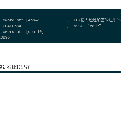
  ecx, dword ptr [ebp-4]           ;  ECX指向经过加密的注册
, 004ED5A4                    ;  ASCII "code"
, dword ptr [ebp-10]
2DB90
息进行比较是在：
, dword ptr [ebp-24]
, dword ptr [ebp-10]
05AC0
rt 004FBA83
方：