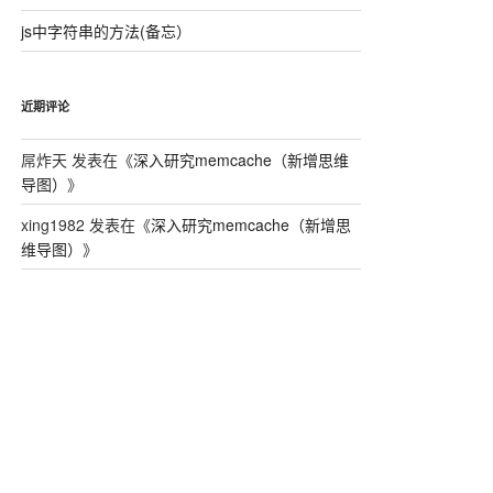
js中字符串的方法(备忘）
码，将写入注册表
近期评论
屌炸天
发表在《
深入研究memcache（新增思维
导图）
》
xing1982
发表在《
深入研究memcache（新增思
维导图）
》
syy2868
发表在《
两个小工具：BlowFish和IDEA
加密/解密的小工具
》
skywake
发表在《
两个小工具：BlowFish和IDEA
加密/解密的小工具
》
coime
发表在《
一个国外程序的算法分析[CRC32
算法]
》