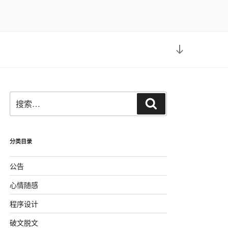
向
下
滚
动
到
搜
内
搜
索：
容
索
分类目录
公告
心情随感
程序设计
破文脱文