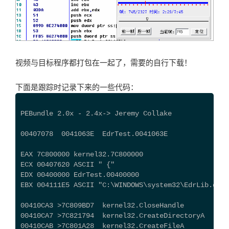
视频与目标程序都打包在一起了，需要的自行下载！
下面是跟踪时记录下来的一些代码：
PEBundle 2.0x - 2.4x-> Jeremy Collake
00407078  0041063E  EdrTest.0041063E
EAX 7C800000 kernel32.7C800000
ECX 00407620 ASCII " {"
EDX 00400000 EdrTest.00400000
EBX 004111E5 ASCII "C:\WINDOWS\system32\EdrLib.dll"
00410CA3 >7C809BD7  kernel32.CloseHandle
00410CA7 >7C821794  kernel32.CreateDirectoryA
00410CAB >7C801A28  kernel32.CreateFileA