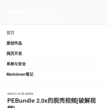
IAWEN'S BLOG
我喜欢这样自由的随手涂鸦，因为我喜欢风……
首页
原创作品
网页开发
系统与安全
Markdown笔记
发
2009-01-30
由
IAWEN
布
PEBundle 2.0x的脱壳视频[破解视
于