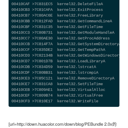
00410CAF >7C831EC5  kernel32.DeleteFileA
00410CB3 >7C81CAFA  kernel32.ExitProcess
00410CB7 >7C80AC6E  kernel32.FreeLibrary
00410CBB >7C812FAD  kernel32.GetCommandLineA
00410CBF >7C831C35  kernel32.GetFileTime
00410CC3 >7C80B731  kernel32.GetModuleHandleA
00410CC7 >7C80AE30  kernel32.GetProcAddress
00410CCB >7C814F7A  kernel32.GetSystemDirectoryA
00410CCF >7C835DE2  kernel32.GetTempPathA
00410CD3 >7C82134B  kernel32.GetWindowsDirectoryA
00410CD7 >7C801D7B  kernel32.LoadLibraryA
00410CDB >7C834D59  kernel32.lstrcatA
00410CDF >7C80BB31  kernel32.lstrcmpiA
00410CE3 >7C85C121  kernel32.RemoveDirectoryA
00410CE7 >7C831CA8  kernel32.SetFileTime
00410CEB >7C809AE1  kernel32.VirtualAlloc
00410CEF >7C809B74  kernel32.VirtualFree
00410CF3 >7C810E17  kernel32.WriteFile
[url=http://down.huacolor.com/down/blog/PEBundle 2.0x的