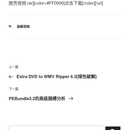
脱壳视频.rar][color=#FF0000]点击下载[/color][/url]
分
破解视频
类
文
上
上一篇
章
一
Extra DVD to WMV Ripper 6.3[绿色破解]
导
篇
航
文
下
下一篇
章
一
PEBundle3.2的高级捆缚分析
篇
文
章
搜