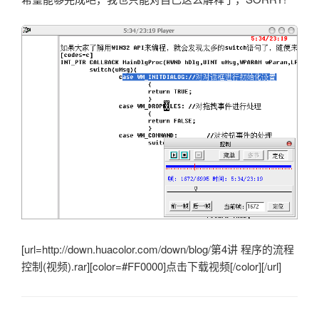
[url=http://down.huacolor.com/down/blog/第4讲 程序的流程
控制(视频).rar][color=#FF0000]点击下载视频[/color][/url]