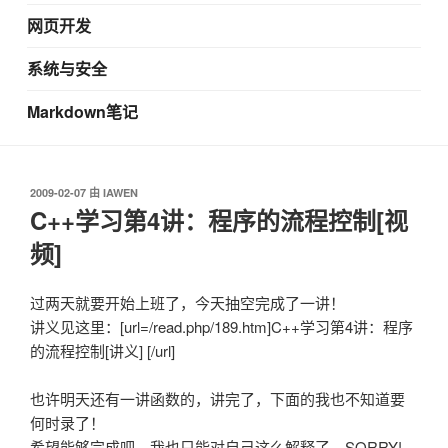
网页开发
系统与安全
Markdown笔记
发
2009-02-07
由
IAWEN
布
C++学习第4讲：程序的流程控制[视
于
频]
过两天就要开始上班了，今天抽空完成了一讲！
讲义见这里：[url=/read.php/189.htm]C++学习第4讲：程序
的流程控制[讲义] [/url]
也许明天还有一讲函数的，讲完了，下面的我也不知道要
何时录了！
希望能够完成吧，我也只能对自己这么解释了，SORRY!