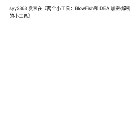
syy2868
发表在《
两个小工具：BlowFish和IDEA 加密/解密
的小工具
》
skywake
发表在《
两个小工具：BlowFish和IDEA 加密/解
密的小工具
》
coime
发表在《
一个国外程序的算法分析[CRC32算法]
》
友情链接
Mix^ice
看雪
HackWm's Blog
Video Copilot
最真·Aaron