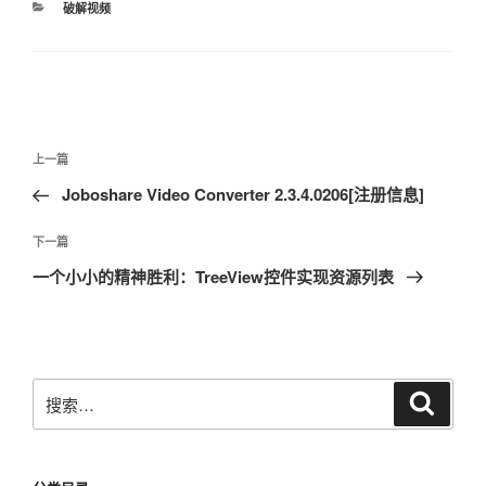
分
破解视频
类
文
上
上一篇
章
一
Joboshare Video Converter 2.3.4.0206[注册信息]
导
篇
航
文
下
下一篇
章
一
一个小小的精神胜利：TreeView控件实现资源列表
篇
文
章
搜
搜
索
索：