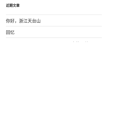
近期文章
你好，浙江天台山
回忆
DESTOON7.0 session_memcahe中的一处Bug
MySQL常用字符串函数
js中字符串的方法(备忘）
近期评论
屌炸天
发表在《
深入研究memcache（新增思维
导图）
》
xing1982
发表在《
深入研究memcache（新增思
维导图）
》