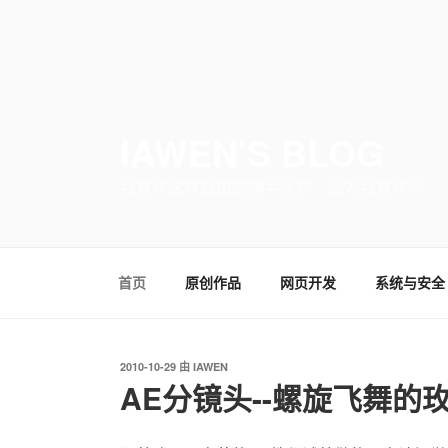
IAWEN'S BLOG
我喜欢这样自由的随手涂鸦，因为我喜欢风…
首页
原创作品
网页开发
系统与安全
发
2010-10-29
由
IAWEN
布
AE分镜头--螺旋飞舞的
于