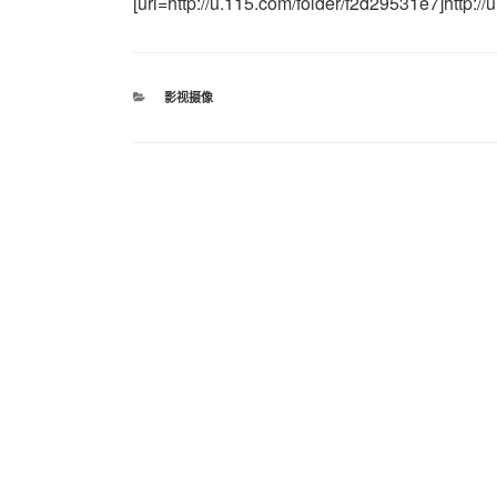
[url=http://u.115.com/folder/f2d29531e7]http://
分
影视摄像
类
文
上
上一篇
章
一
新版粒子插件Particular的一些小问题
篇
导
文
航
章