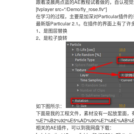
跟着凌晨两点蓝的AE教程试着做的，自认视
[fvplayer src="/Demo/fly_rose.flv"]
在学习的过程，主要是加深对Particular插件的
最新版Particular 2.1。在插件的界面
1、是图层替换
2、是粒子旋转
如下图所示：
下面是我的工程文件，素材没有一起放里面，
%E7%B2%92%E5%AD%90%E7%8E%AB%E7
相关的AE插件，可以到我网盘下载：