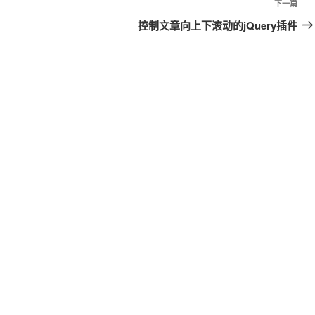
下一篇
下
一
控制文章向上下滚动的jQuery插件
篇
文
章