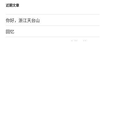
近期文章
你好，浙江天台山
回忆
DESTOON7.0 session_memcahe中的一处Bug
MySQL常用字符串函数
js中字符串的方法(备忘）
近期评论
屌炸天
发表在《
深入研究memcache（新增思维
导图）
》
xing1982
发表在《
深入研究memcache（新增思
维导图）
》