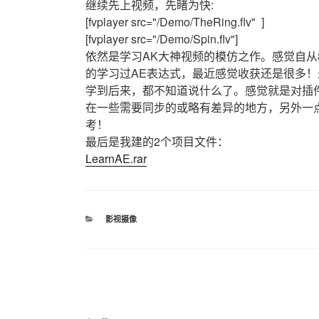
继续先上视频，先睹为快:
[fvplayer src="/Demo/TheRing.flv" ]
[fvplayer src="/Demo/Spin.flv"]
依然是学习AK大神视频的模仿之作。感觉自从
的学习过AE表达式，最近感觉收获还是很多！最起码多
学到后来，都不知道说什么了。感觉就是对插
在一些需要同步的或略有差异的地方，另外一
考！
最后是我建的2个项目文件：
LearnAE.rar
分
影视摄像
类
文