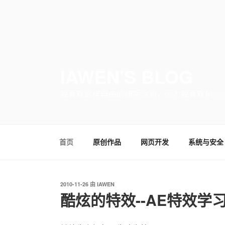
IAWEN'S BLOG
我喜欢这样自由的随手涂鸦，因为我喜欢风…
首页
原创作品
网页开发
系统与安全
发
2010-11-26
由
IAWEN
布
酷炫的特效--AE特效学
于