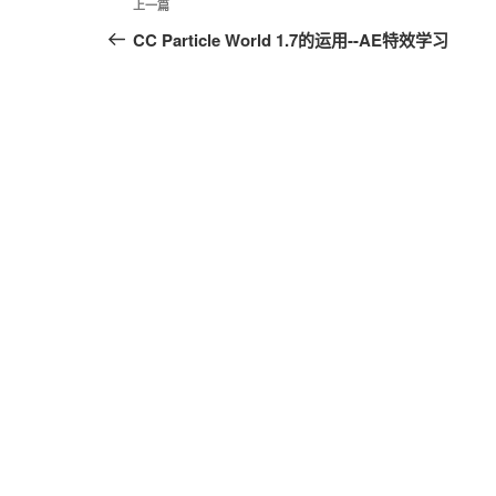
上
上一篇
章
一
CC Particle World 1.7的运用--AE特效学习
篇
导
文
航
章