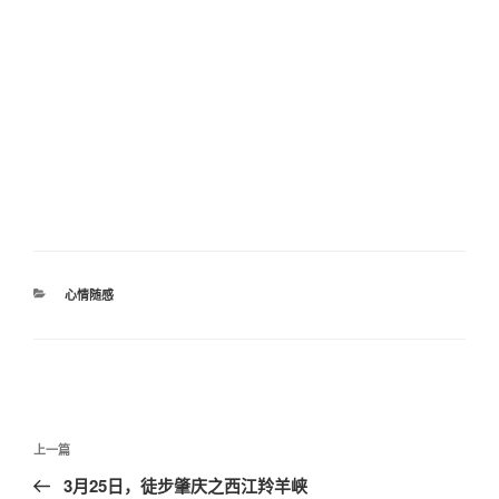
分
心情随感
类
文
上
上一篇
章
一
3月25日，徒步肇庆之西江羚羊峡