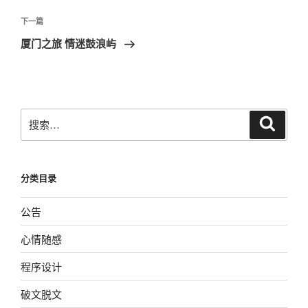
导
篇
航
文
下
下一篇
章
一
厦门之旅 情迷鼓浪屿
篇
文
章
搜
搜
索
索：
分类目录
公告
心情随感
程序设计
破文脱文