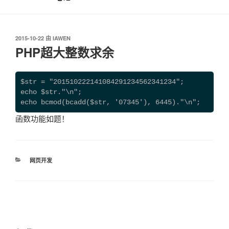
发
2015-10-22
由
IAWEN
布
PHP超大整数求余
于
$str = "201510222141084291234562341234";
echo $str."\n";
echo bcmod(bcadd($str, '07345'), 6445)."\n";
函数功能如题！
分
网页开发
类
文