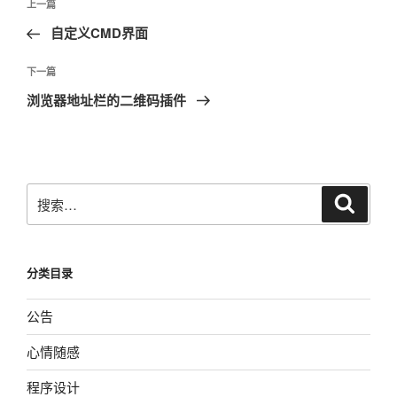
上
上一篇
章
一
自定义CMD界面
导
篇
航
文
下
下一篇
章
一
浏览器地址栏的二维码插件
篇
文
章
搜
搜
索
索：
分类目录
公告
心情随感
程序设计