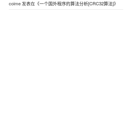
coime
发表在《
一个国外程序的算法分析[CRC32算法]
》
友情链接
Mix^ice
看雪
HackWm's Blog
Video Copilot
最真·Aaron
使用Go实现的WordPress前端 By Iawen
粤ICP备12068889