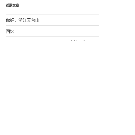
近期文章
你好，浙江天台山
回忆
DESTOON7.0 session_memcahe中的一处Bug
MySQL常用字符串函数
js中字符串的方法(备忘）
近期评论
屌炸天
发表在《
深入研究memcache（新增思维
导图）
》
xing1982
发表在《
深入研究memcache（新增思
维导图）
》