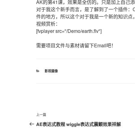
AK的第41课，效果是全仿的。只是加上自己
对于我这个新手而言，是了解到了一个插件：CC
件的地方，所以这个对于我是一个新的知识点，[emot]
视频赏析：
[fvplayer src="/Demo/earth.flv"]
需要项目文件与素材请留下Email吧！
分
影视摄像
类
文
上
上一篇
章
一
AE表达式教程 wiggle表达式震颤效果祥解
篇
导