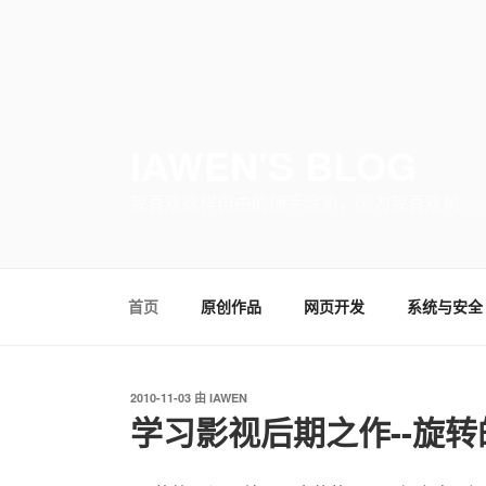
IAWEN'S BLOG
我喜欢这样自由的随手涂鸦，因为我喜欢风…
首页
原创作品
网页开发
系统与安全
发
2010-11-03
由
IAWEN
布
学习影视后期之作--旋转
于