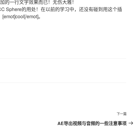
添加的一行文字效果而已！无伤大雅！
 Sphere的用处！在以前的学习中，还没有碰到用这个插
cool[/emot]。
下一篇
下
一
AE导出视频与音频的一些注意事项
篇