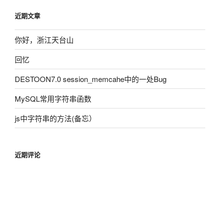
近期文章
你好，浙江天台山
回忆
DESTOON7.0 session_memcahe中的一处Bug
MySQL常用字符串函数
js中字符串的方法(备忘）
近期评论
屌炸天
发表在《
深入研究memcache（新增思维导图）
》
xing1982
发表在《
深入研究memcache（新增思维导
图）
》