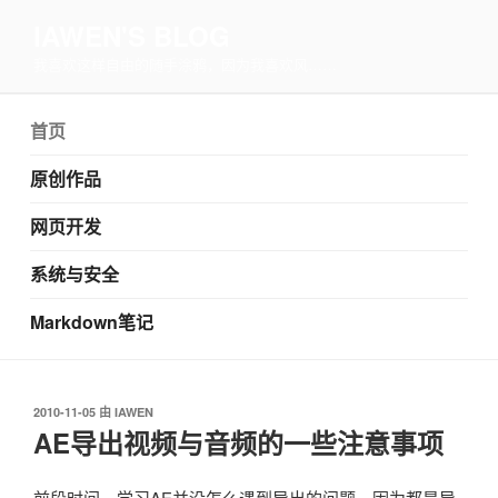
IAWEN'S BLOG
我喜欢这样自由的随手涂鸦，因为我喜欢风……
首页
原创作品
网页开发
系统与安全
Markdown笔记
发
2010-11-05
由
IAWEN
布
AE导出视频与音频的一些注意事项
于
前段时间，学习AE并没怎么遇到导出的问题，因为都是导