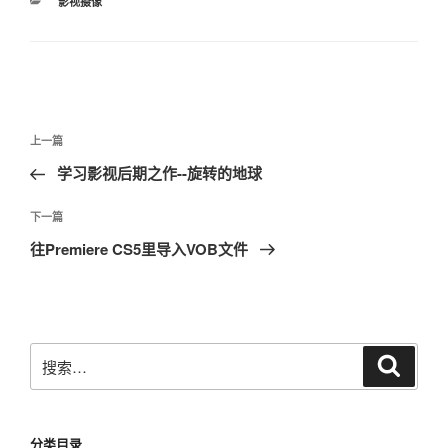
分
影视摄像
类
文
上
上一篇
章
一
学习影视后期之作--旋转的地球
导
篇
航
文
下
下一篇
章
一
往Premiere CS5里导入VOB文件
篇
文
章
搜
搜
索
索：
分类目录